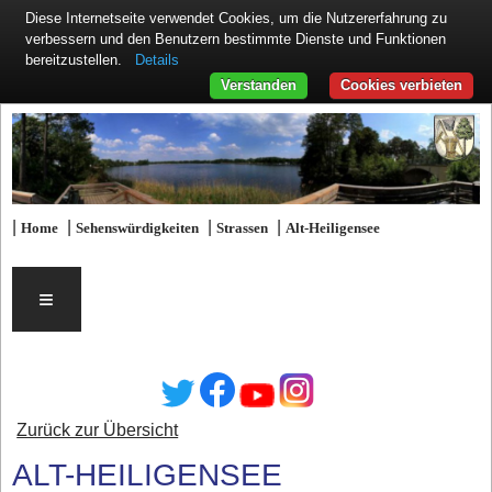
Diese Internetseite verwendet Cookies, um die Nutzererfahrung zu
verbessern und den Benutzern bestimmte Dienste und Funktionen
Details
bereitzustellen.
Verstanden
Cookies verbieten
|
|
|
|
Home
Sehenswürdigkeiten
Strassen
Alt-Heiligensee
≡
Zurück zur Übersicht
ALT-HEILIGENSEE