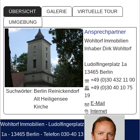
ÜBERSICHT
GALERIE
VIRTUELLE TOUR
UMGEBUNG
Ansprechpartner
Wohltorf Immobilien
Inhaber Dirk Wohltorf
Ludolfingerplatz 1a
13465 Berlin
+49 (0)30 432 11 00
+49 (0)30 40 10 75
Suchwörter:
Berlin Reinickendorf
19
Alt Heiligensee
E-Mail
Kirche
Internet
Wohltorf Immobilien - Ludolfingerplatz
1a - 13465 Berlin - Telefon 030-40 13