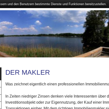
ssern und den Benutzern bestimmte Dienste und Funktionen bereitzustellen.
DER MAKLER
Was zeichnet eigentlich einen professionellen Immobilienm
In Zeiten niedriger Zinsen denken viele Interessenten über 
Investitionsobjekt oder zur Eigennutzung, der Kauf einer Imm
Transaktionen einher. Mit dem richtigen Immobilienmakler s