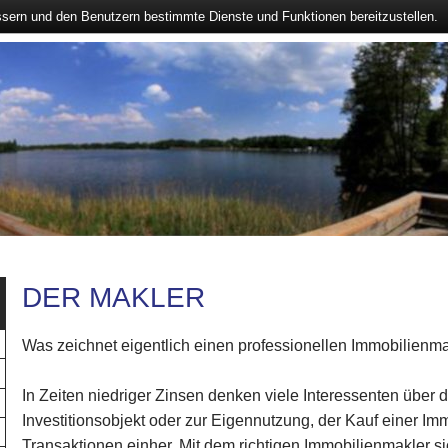
ssern und den Benutzern bestimmte Dienste und Funktionen bereitzustellen.
DER MAKLER
Was zeichnet eigentlich einen professionellen Immobilienm
In Zeiten niedriger Zinsen denken viele Interessenten über 
Investitionsobjekt oder zur Eigennutzung, der Kauf einer Imm
Transaktionen einher. Mit dem richtigen Immobilienmakler s