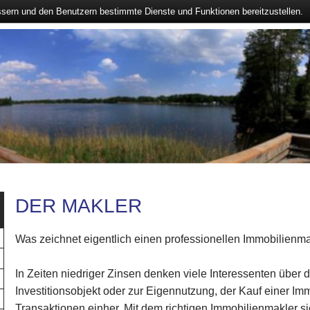
ssern und den Benutzern bestimmte Dienste und Funktionen bereitzustellen.
DER MAKLER
Was zeichnet eigentlich einen professionellen Immobilienm
In Zeiten niedriger Zinsen denken viele Interessenten über 
Investitionsobjekt oder zur Eigennutzung, der Kauf einer Imm
Transaktionen einher. Mit dem richtigen Immobilienmakler s