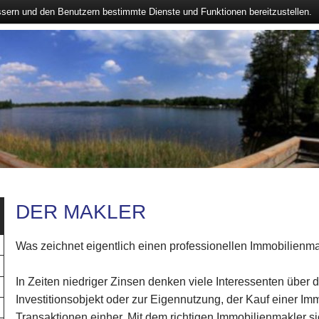
ssern und den Benutzern bestimmte Dienste und Funktionen bereitzustellen.
DER MAKLER
Was zeichnet eigentlich einen professionellen Immobilienm
In Zeiten niedriger Zinsen denken viele Interessenten über 
Investitionsobjekt oder zur Eigennutzung, der Kauf einer Imm
Transaktionen einher. Mit dem richtigen Immobilienmakler s