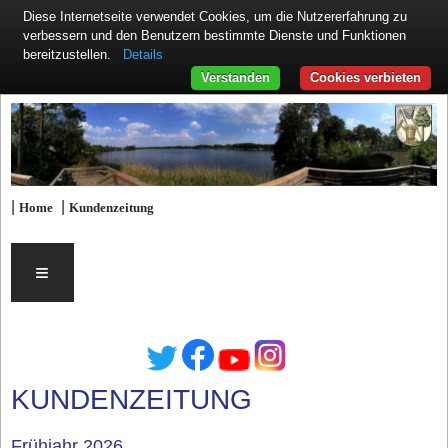
Diese Internetseite verwendet Cookies, um die Nutzererfahrung zu
verbessern und den Benutzern bestimmte Dienste und Funktionen
Details
bereitzustellen.
Verstanden
Cookies verbieten
|
|
Home
Kundenzeitung
≡
KUNDENZEITUNG
Frühjahr 2026