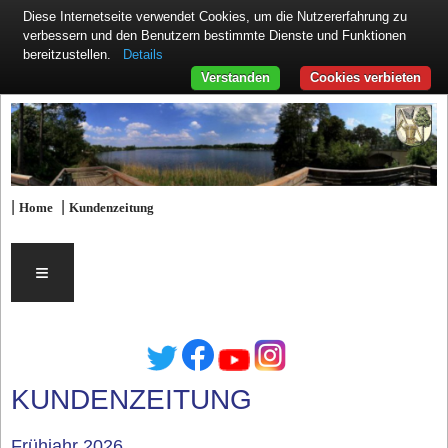
Diese Internetseite verwendet Cookies, um die Nutzererfahrung zu
verbessern und den Benutzern bestimmte Dienste und Funktionen
Details
bereitzustellen.
Verstanden
Cookies verbieten
|
|
Home
Kundenzeitung
≡
KUNDENZEITUNG
Frühjahr 2026