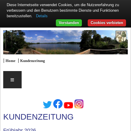
Diese Internetseite verwendet Cookies, um die Nutzererfahrung zu
verbessern und den Benutzern bestimmte Dienste und Funktionen
Details
bereitzustellen.
Verstanden
Cookies verbieten
|
|
Home
Kundenzeitung
≡
KUNDENZEITUNG
Frühjahr 2026