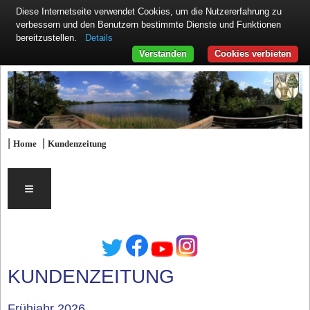
Diese Internetseite verwendet Cookies, um die Nutzererfahrung zu
verbessern und den Benutzern bestimmte Dienste und Funktionen
Details
bereitzustellen.
Verstanden
Cookies verbieten
|
|
Home
Kundenzeitung
≡
KUNDENZEITUNG
Frühjahr 2026