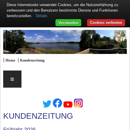
Diese Internetseite verwendet Cookies, um die Nutzererfahrung zu
verbessern und den Benutzern bestimmte Dienste und Funktionen
Details
bereitzustellen.
Verstanden
Cookies verbieten
|
|
Home
Kundenzeitung
≡
KUNDENZEITUNG
Frühjahr 2026