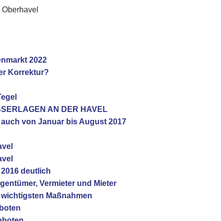
s Oberhavel
ienmarkt 2022
er Korrektur?
Tegel
ASSERLAGEN AN DER HAVEL
n auch von Januar bis August 2017
avel
avel
 2016 deutlich
igentümer, Vermieter und Mieter
nf wichtigsten Maßnahmen
boten
eboten