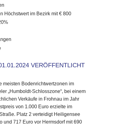
en
en Höchstwert im Bezirk mit € 800
 20%
angen
e
1.01.2024 VERÖFFENTLICHT
ie meisten Bodenrichtwertzonen im
egeler „Humboldt-Schlosszone“, bei einem
chlichen Verkäufe in Frohnau im Jahr
preis von 1.000 Euro erzielte im
traße. Platz 2 verteidigt Heiligensee
ro und 717 Euro vor Hermsdorf mit 690