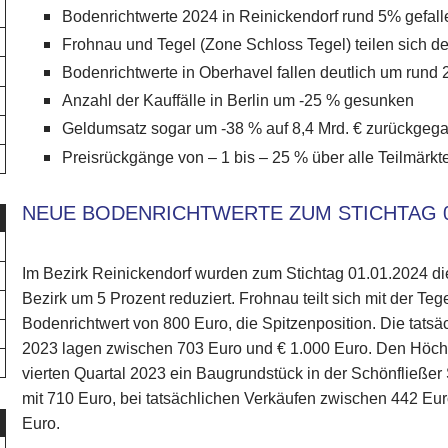
Bodenrichtwerte 2024 in Reinickendorf rund 5% gefall
Frohnau und Tegel (Zone Schloss Tegel) teilen sich d
Bodenrichtwerte in Oberhavel fallen deutlich um rund
Anzahl der Kauffälle in Berlin um -25 % gesunken
Geldumsatz sogar um -38 % auf 8,4 Mrd. € zurückgeg
Preisrückgänge von – 1 bis – 25 % über alle Teilmärkt
NEUE BODENRICHTWERTE ZUM STICHTAG 0
Im Bezirk Reinickendorf wurden zum Stichtag 01.01.2024 d
Bezirk um 5 Prozent reduziert. Frohnau teilt sich mit der T
Bodenrichtwert von 800 Euro, die Spitzenposition. Die tatsä
2023 lagen zwischen 703 Euro und € 1.000 Euro. Den Höchst
vierten Quartal 2023 ein Baugrundstück in der Schönfließer S
mit 710 Euro, bei tatsächlichen Verkäufen zwischen 442 Eu
Euro.