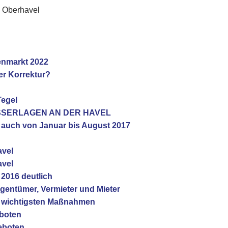
s Oberhavel
ienmarkt 2022
er Korrektur?
Tegel
ASSERLAGEN AN DER HAVEL
n auch von Januar bis August 2017
avel
avel
 2016 deutlich
igentümer, Vermieter und Mieter
nf wichtigsten Maßnahmen
boten
eboten