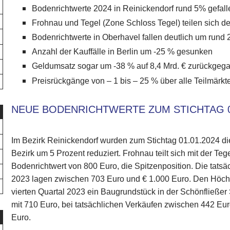
Bodenrichtwerte 2024 in Reinickendorf rund 5% gefall
Frohnau und Tegel (Zone Schloss Tegel) teilen sich d
Bodenrichtwerte in Oberhavel fallen deutlich um rund
Anzahl der Kauffälle in Berlin um -25 % gesunken
Geldumsatz sogar um -38 % auf 8,4 Mrd. € zurückgeg
Preisrückgänge von – 1 bis – 25 % über alle Teilmärkt
NEUE BODENRICHTWERTE ZUM STICHTAG 0
Im Bezirk Reinickendorf wurden zum Stichtag 01.01.2024 d
Bezirk um 5 Prozent reduziert. Frohnau teilt sich mit der T
Bodenrichtwert von 800 Euro, die Spitzenposition. Die tatsä
2023 lagen zwischen 703 Euro und € 1.000 Euro. Den Höchst
vierten Quartal 2023 ein Baugrundstück in der Schönfließer S
mit 710 Euro, bei tatsächlichen Verkäufen zwischen 442 Eu
Euro.