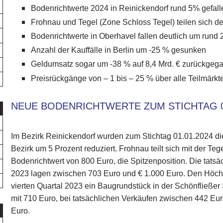
Bodenrichtwerte 2024 in Reinickendorf rund 5% gefall
Frohnau und Tegel (Zone Schloss Tegel) teilen sich d
Bodenrichtwerte in Oberhavel fallen deutlich um rund
Anzahl der Kauffälle in Berlin um -25 % gesunken
Geldumsatz sogar um -38 % auf 8,4 Mrd. € zurückgeg
Preisrückgänge von – 1 bis – 25 % über alle Teilmärkt
NEUE BODENRICHTWERTE ZUM STICHTAG 0
Im Bezirk Reinickendorf wurden zum Stichtag 01.01.2024 d
Bezirk um 5 Prozent reduziert. Frohnau teilt sich mit der T
Bodenrichtwert von 800 Euro, die Spitzenposition. Die tatsä
2023 lagen zwischen 703 Euro und € 1.000 Euro. Den Höchst
vierten Quartal 2023 ein Baugrundstück in der Schönfließer S
mit 710 Euro, bei tatsächlichen Verkäufen zwischen 442 Eu
Euro.