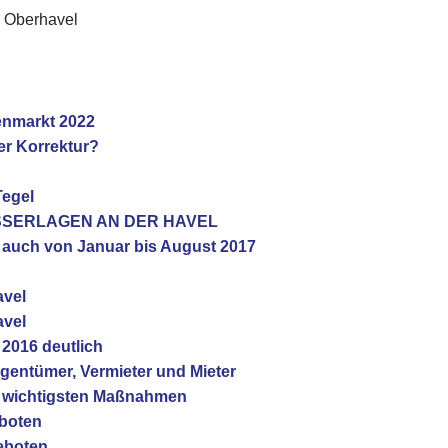
s Oberhavel
ienmarkt 2022
er Korrektur?
Tegel
ASSERLAGEN AN DER HAVEL
n auch von Januar bis August 2017
avel
avel
 2016 deutlich
igentümer, Vermieter und Mieter
nf wichtigsten Maßnahmen
boten
eboten