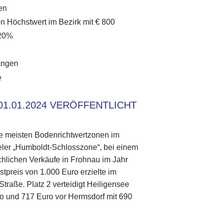
en
en Höchstwert im Bezirk mit € 800
 20%
angen
e
1.01.2024 VERÖFFENTLICHT
ie meisten Bodenrichtwertzonen im
egeler „Humboldt-Schlosszone“, bei einem
chlichen Verkäufe in Frohnau im Jahr
preis von 1.000 Euro erzielte im
traße. Platz 2 verteidigt Heiligensee
ro und 717 Euro vor Hermsdorf mit 690