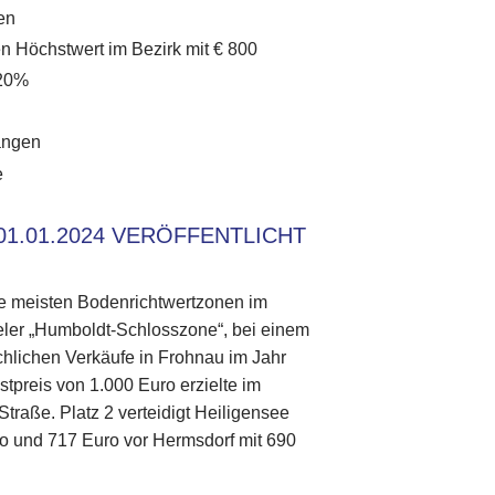
en
en Höchstwert im Bezirk mit € 800
 20%
angen
e
1.01.2024 VERÖFFENTLICHT
ie meisten Bodenrichtwertzonen im
egeler „Humboldt-Schlosszone“, bei einem
chlichen Verkäufe in Frohnau im Jahr
preis von 1.000 Euro erzielte im
traße. Platz 2 verteidigt Heiligensee
ro und 717 Euro vor Hermsdorf mit 690