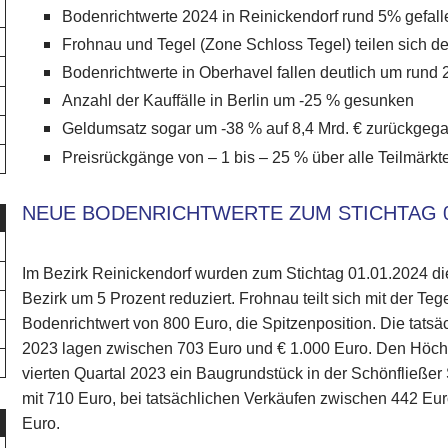
Bodenrichtwerte 2024 in Reinickendorf rund 5% gefall
Frohnau und Tegel (Zone Schloss Tegel) teilen sich d
Bodenrichtwerte in Oberhavel fallen deutlich um rund
Anzahl der Kauffälle in Berlin um -25 % gesunken
Geldumsatz sogar um -38 % auf 8,4 Mrd. € zurückgeg
Preisrückgänge von – 1 bis – 25 % über alle Teilmärkt
NEUE BODENRICHTWERTE ZUM STICHTAG 0
Im Bezirk Reinickendorf wurden zum Stichtag 01.01.2024 d
Bezirk um 5 Prozent reduziert. Frohnau teilt sich mit der T
Bodenrichtwert von 800 Euro, die Spitzenposition. Die tatsä
2023 lagen zwischen 703 Euro und € 1.000 Euro. Den Höchst
vierten Quartal 2023 ein Baugrundstück in der Schönfließer S
mit 710 Euro, bei tatsächlichen Verkäufen zwischen 442 Eu
Euro.