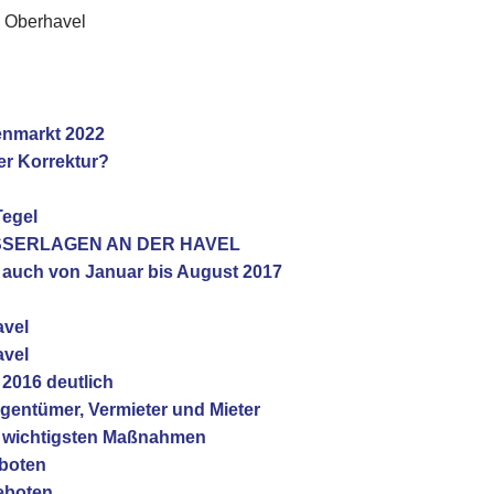
s Oberhavel
ienmarkt 2022
er Korrektur?
Tegel
ASSERLAGEN AN DER HAVEL
n auch von Januar bis August 2017
avel
avel
 2016 deutlich
igentümer, Vermieter und Mieter
nf wichtigsten Maßnahmen
boten
eboten