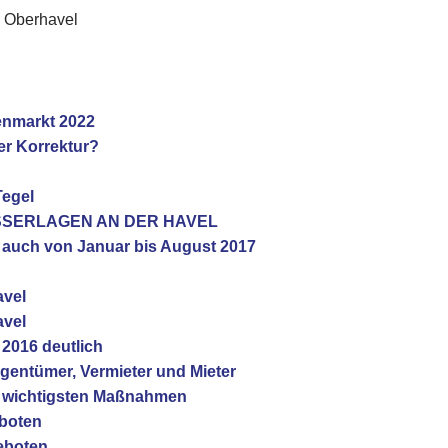
s Oberhavel
ienmarkt 2022
er Korrektur?
Tegel
ASSERLAGEN AN DER HAVEL
n auch von Januar bis August 2017
avel
avel
 2016 deutlich
igentümer, Vermieter und Mieter
nf wichtigsten Maßnahmen
boten
eboten