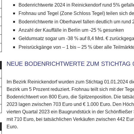
Bodenrichtwerte 2024 in Reinickendorf rund 5% gefall
Frohnau und Tegel (Zone Schloss Tegel) teilen sich d
Bodenrichtwerte in Oberhavel fallen deutlich um rund
Anzahl der Kauffälle in Berlin um -25 % gesunken
Geldumsatz sogar um -38 % auf 8,4 Mrd. € zurückgeg
Preisrückgänge von – 1 bis – 25 % über alle Teilmärkt
NEUE BODENRICHTWERTE ZUM STICHTAG 0
Im Bezirk Reinickendorf wurden zum Stichtag 01.01.2024 d
Bezirk um 5 Prozent reduziert. Frohnau teilt sich mit der T
Bodenrichtwert von 800 Euro, die Spitzenposition. Die tatsä
2023 lagen zwischen 703 Euro und € 1.000 Euro. Den Höchst
vierten Quartal 2023 ein Baugrundstück in der Schönfließer S
mit 710 Euro, bei tatsächlichen Verkäufen zwischen 442 Eu
Euro.