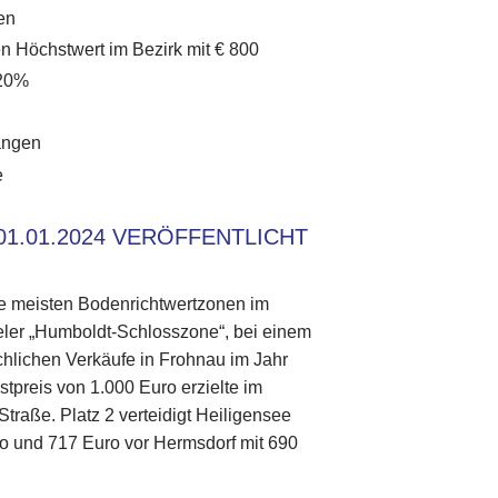
en
en Höchstwert im Bezirk mit € 800
 20%
angen
e
1.01.2024 VERÖFFENTLICHT
ie meisten Bodenrichtwertzonen im
egeler „Humboldt-Schlosszone“, bei einem
chlichen Verkäufe in Frohnau im Jahr
preis von 1.000 Euro erzielte im
traße. Platz 2 verteidigt Heiligensee
ro und 717 Euro vor Hermsdorf mit 690