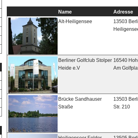
Name
Adresse
13503 Berli
Alt-Heiligensee
Heiligense
16540 Hoh
Berliner Golfclub Stolper
Am Golfpla
Heide e.V
13503 Berl
Brücke Sandhauser
Str. 210
Straße
13505 Berl
Heiligenseer Felder