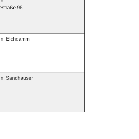
estraße 98
in, Elchdamm
in, Sandhauser