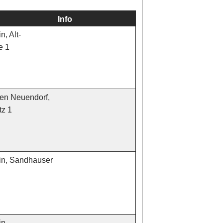
Info
n, Alt-
e 1
en Neuendorf,
tz 1
in, Sandhauser
in,