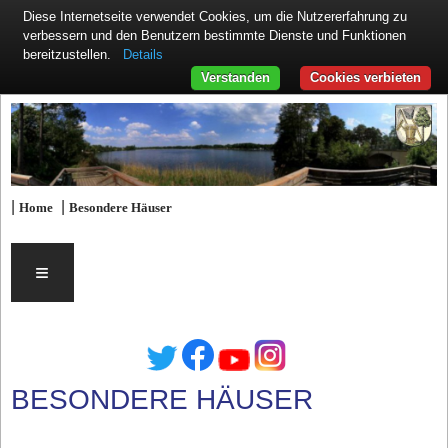
Diese Internetseite verwendet Cookies, um die Nutzererfahrung zu
verbessern und den Benutzern bestimmte Dienste und Funktionen
Details
bereitzustellen.
Verstanden
Cookies verbieten
|
|
Home
Besondere Häuser
≡
BESONDERE HÄUSER