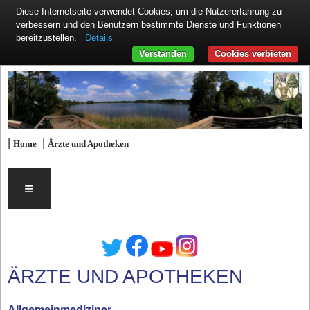
Diese Internetseite verwendet Cookies, um die Nutzererfahrung zu
verbessern und den Benutzern bestimmte Dienste und Funktionen
Details
bereitzustellen.
Verstanden
Cookies verbieten
|
|
Home
Ärzte und Apotheken
≡
ÄRZTE UND APOTHEKEN
Allgemeinmediziner