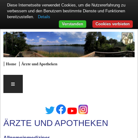
Diese Internetseite verwendet Cookies, um die Nutzererfahrung zu
verbessern und den Benutzern bestimmte Dienste und Funktionen
Details
bereitzustellen.
Verstanden
Cookies verbieten
|
|
Home
Ärzte und Apotheken
≡
ÄRZTE UND APOTHEKEN
Allgemeinmediziner