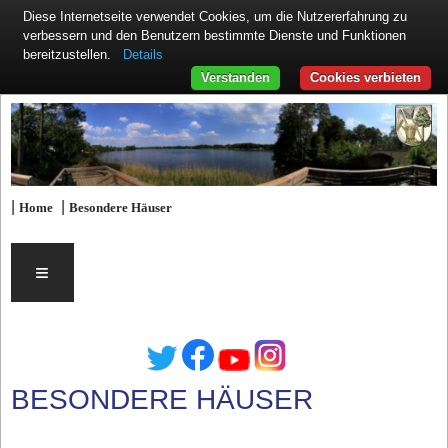
Diese Internetseite verwendet Cookies, um die Nutzererfahrung zu
verbessern und den Benutzern bestimmte Dienste und Funktionen
Details
bereitzustellen.
Verstanden
Cookies verbieten
|
|
Home
Besondere Häuser
≡
BESONDERE HÄUSER