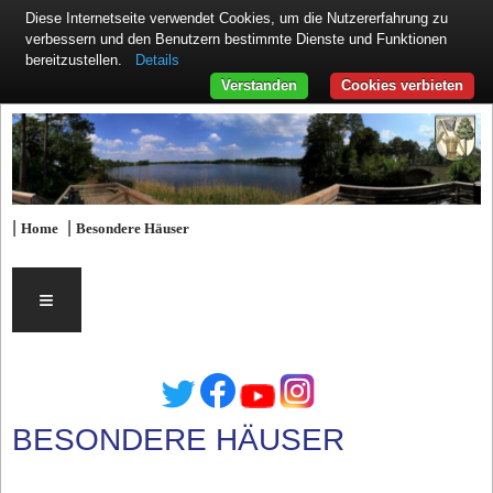
Diese Internetseite verwendet Cookies, um die Nutzererfahrung zu
verbessern und den Benutzern bestimmte Dienste und Funktionen
Details
bereitzustellen.
Verstanden
Cookies verbieten
|
|
Home
Besondere Häuser
≡
BESONDERE HÄUSER