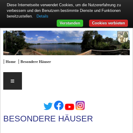
Diese Internetseite verwendet Cookies, um die Nutzererfahrung zu
verbessern und den Benutzern bestimmte Dienste und Funktionen
Details
bereitzustellen.
Verstanden
Cookies verbieten
|
|
Home
Besondere Häuser
≡
BESONDERE HÄUSER