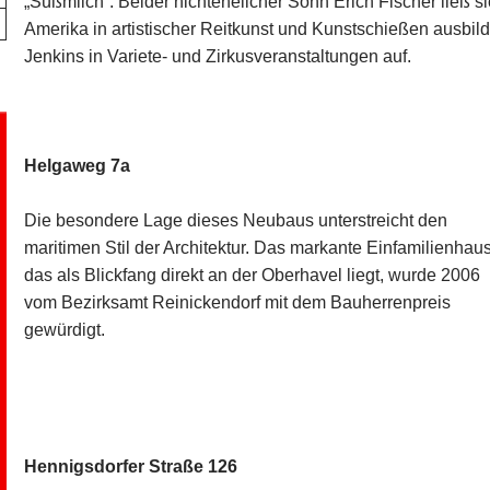
„Süßmilch“. Beider nichtehelicher Sohn Erich Fischer ließ s
Amerika in artistischer Reitkunst und Kunstschießen ausbilde
Jenkins in Variete- und Zirkusveranstaltungen auf.
Helgaweg 7a
Die besondere Lage dieses Neubaus unterstreicht den
maritimen Stil der Architektur. Das markante Einfamilienhau
das als Blickfang direkt an der Oberhavel liegt, wurde 2006
vom Bezirksamt Reinickendorf mit dem Bauherrenpreis
gewürdigt.
Hennigsdorfer Straße 126