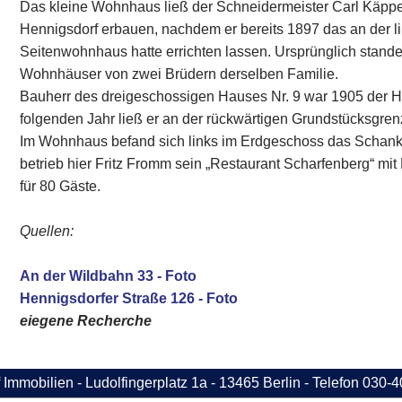
Das kleine Wohnhaus ließ der Schneidermeister Carl Käpp
Hennigsdorf erbauen, nachdem er bereits 1897 das an der 
Seitenwohnhaus hatte errichten lassen. Ursprünglich stande
Wohnhäuser von zwei Brüdern derselben Familie.
Bauherr des dreigeschossigen Hauses Nr. 9 war 1905 der 
folgenden Jahr ließ er an der rückwärtigen Grundstücksgre
Im Wohnhaus befand sich links im Erdgeschoss das Schank
betrieb hier Fritz Fromm sein „Restaurant Scharfenberg“ mi
für 80 Gäste.
Quellen:
An der Wildbahn 33 - Foto
Hennigsdorfer Straße 126 - Foto
eiegene Recherche
 Immobilien - Ludolfingerplatz 1a - 13465 Berlin - Telefon 030-