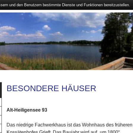
ssern und den Benutzern bestimmte Dienste und Funktionen bereitzustellen.
BESONDERE HÄUSER
Alt-Heiligensee 93
Das niedrige Fachwerkhaus ist das Wohnhaus des früheren
Kossätenhofes Grieft. Das Baujahr wird auf „um 1800“