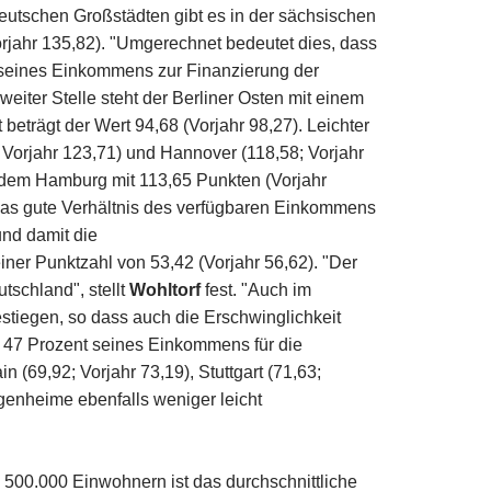
eutschen Großstädten gibt es in der sächsischen
rjahr 135,82). "Umgerechnet bedeutet dies, dass
t seines Einkommens zur Finanzierung der
zweiter Stelle steht der Berliner Osten mit einem
 beträgt der Wert 94,68 (Vorjahr 98,27). Leichter
 Vorjahr 123,71) und Hannover (118,58; Vorjahr
rdem Hamburg mit 113,65 Punkten (Vorjahr
 das gute Verhältnis des verfügbaren Einkommens
und damit die
iner Punktzahl von 53,42 (Vorjahr 56,62). "Der
tschland", stellt
Wohltorf
fest. "Auch im
stiegen, so dass auch die Erschwinglichkeit
t 47 Prozent seines Einkommens für die
 (69,92; Vorjahr 73,19), Stuttgart (71,63;
igenheime ebenfalls weniger leicht
 500.000 Einwohnern ist das durchschnittliche