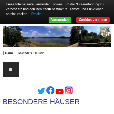
Diese Internetseite verwendet Cookies, um die Nutzererfahrung zu
verbessern und den Benutzern bestimmte Dienste und Funktionen
Details
bereitzustellen.
Verstanden
Cookies verbieten
|
|
Home
Besondere Häuser
≡
BESONDERE HÄUSER