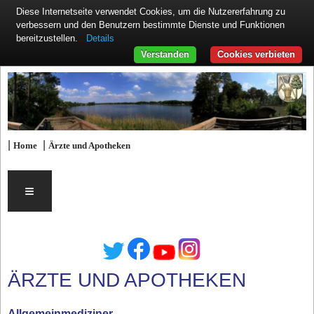
Diese Internetseite verwendet Cookies, um die Nutzererfahrung zu
verbessern und den Benutzern bestimmte Dienste und Funktionen
Details
bereitzustellen.
Verstanden
Cookies verbieten
|
|
Home
Ärzte und Apotheken
≡
ÄRZTE UND APOTHEKEN
Allgemeinmediziner