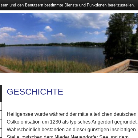
ssern und den Benutzern bestimmte Dienste und Funktionen bereitzustellen.
GESCHICHTE
Heiligensee wurde während der mittelalterlichen deutschen
Ostkolonisation um 1230 als typisches Angerdorf gegründet.
Wahrscheinlich bestanden an dieser günstigen inselartigen
Stelle, zwischen dem Nieder Neuendorfer See und dem