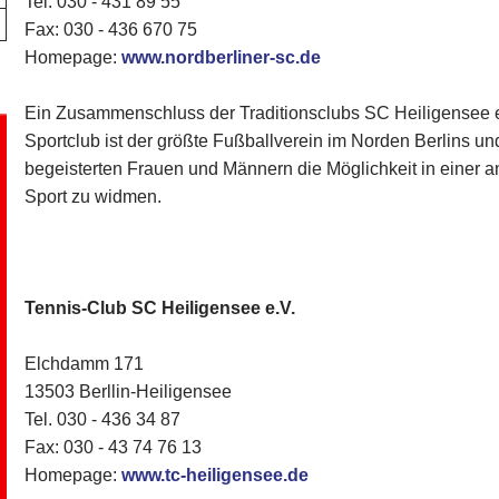
Tel. 030 - 431 89 55
Fax: 030 - 436 670 75
Homepage:
www.nordberliner-sc.de
Ein Zusammenschluss der Traditionsclubs SC Heiligensee e
Sportclub ist der größte Fußballverein im Norden Berlins und
begeisterten Frauen und Männern die Möglichkeit in eine
Sport zu widmen.
Tennis-Club SC Heiligensee e.V.
Elchdamm 171
13503 Berllin-Heiligensee
Tel. 030 - 436 34 87
​Fax: 030 - 43 74 76 13
Homepage:
www.tc-heiligensee.de