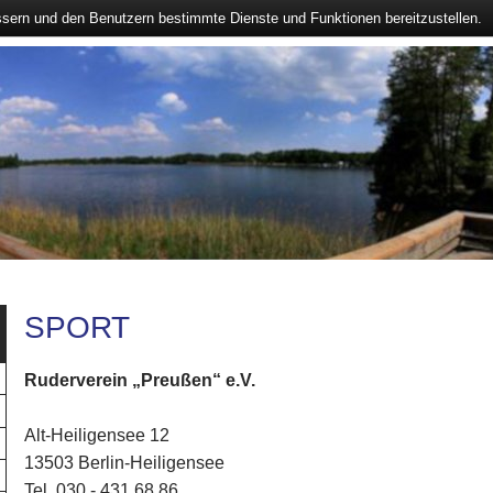
ssern und den Benutzern bestimmte Dienste und Funktionen bereitzustellen.
SPORT
Ruderverein „Preußen“ e.V.
Alt-Heiligensee 12
13503 Berlin-Heiligensee
Tel. 030 - 431 68 86