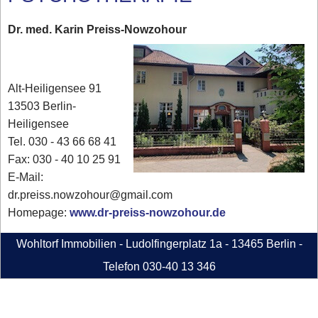
Dr. med. Karin Preiss-Nowzohour
Alt-Heiligensee 91
13503 Berlin-
Heiligensee
Tel. 030 - 43 66 68 41‎
Fax: 030 - 40 10 25 91‎
E-Mail:
dr.preiss.nowzohour@gmail.com
Homepage:
www.dr-preiss-nowzohour.de
Wohltorf Immobilien - Ludolfingerplatz 1a - 13465 Berlin -
Telefon 030-40 13 346