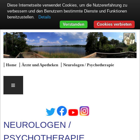
Diese Internetseite verwendet Cookies, um die Nutzererfahrung zu
verbessern und den Benutzern bestimmte Dienste und Funktionen
Details
bereitzustellen.
Verstanden
Cookies verbieten
|
|
|
Home
Ärzte und Apotheken
Neurologen / Psychotherapie
≡
NEUROLOGEN /
PSYCHOTHERAPIE