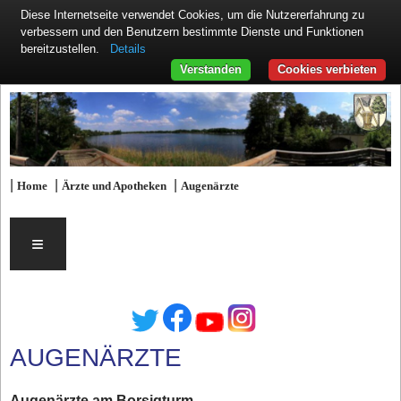
Diese Internetseite verwendet Cookies, um die Nutzererfahrung zu
verbessern und den Benutzern bestimmte Dienste und Funktionen
Details
bereitzustellen.
Verstanden
Cookies verbieten
|
|
|
Home
Ärzte und Apotheken
Augenärzte
≡
AUGENÄRZTE
Augenärzte am Borsigturm