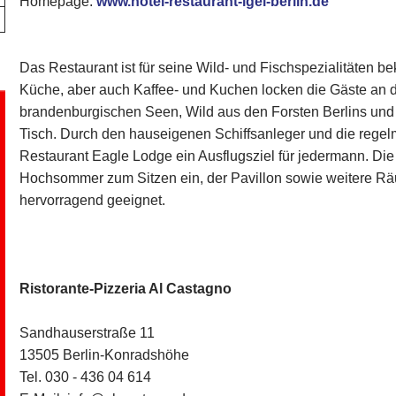
Homepage:
www.hotel-restaurant-igel-berlin.de
Das Restaurant ist für seine Wild- und Fischspezialitäten b
Küche, aber auch Kaffee- und Kuchen locken die Gäste an d
brandenburgischen Seen, Wild aus den Forsten Berlins und
Tisch. Durch den hauseigenen Schiffsanleger und die regelm
Restaurant Eagle Lodge ein Ausflugsziel für jedermann. Die 
Hochsommer zum Sitzen ein, der Pavillon sowie weitere Räu
hervorragend geeignet.
Ristorante-Pizzeria Al Castagno
Sandhauserstraße 11
13505 Berlin-Konradshöhe
Tel. 030 - 436 04 614