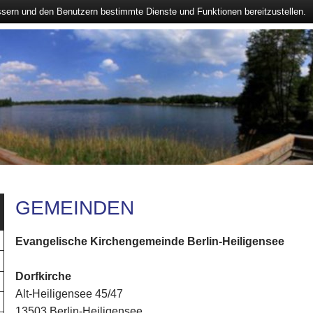
ssern und den Benutzern bestimmte Dienste und Funktionen bereitzustellen.
GEMEINDEN
Evangelische Kirchengemeinde Berlin-Heiligensee
Dorfkirche
Alt-Heiligensee 45/47
13503 Berlin-Heiligensee