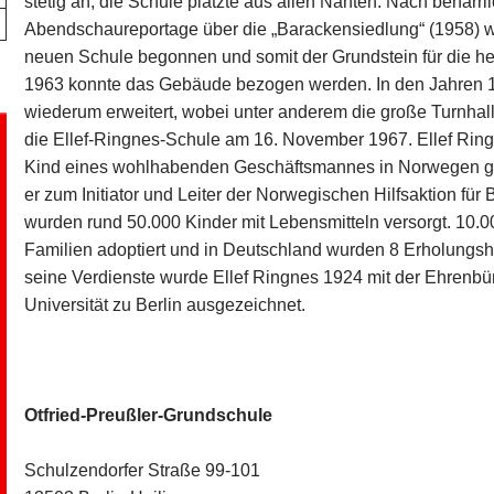
stetig an, die Schule platzte aus allen Nähten. Nach behar
Abendschaureportage über die „Barackensiedlung“ (1958) w
neuen Schule begonnen und somit der Grundstein für die he
1963 konnte das Gebäude bezogen werden. In den Jahren 
wiederum erweitert, wobei unter anderem die große Turnhall
die Ellef-Ringnes-Schule am 16. November 1967. Ellef Ring
Kind eines wohlhabenden Geschäftsmannes in Norwegen ge
er zum Initiator und Leiter der Norwegischen Hilfsaktion für B
wurden rund 50.000 Kinder mit Lebensmitteln versorgt. 10
Familien adoptiert und in Deutschland wurden 8 Erholungshe
seine Verdienste wurde Ellef Ringnes 1924 mit der Ehrenbü
Universität zu Berlin ausgezeichnet.
Otfried-Preußler-Grundschule
Schulzendorfer Straße 99-101