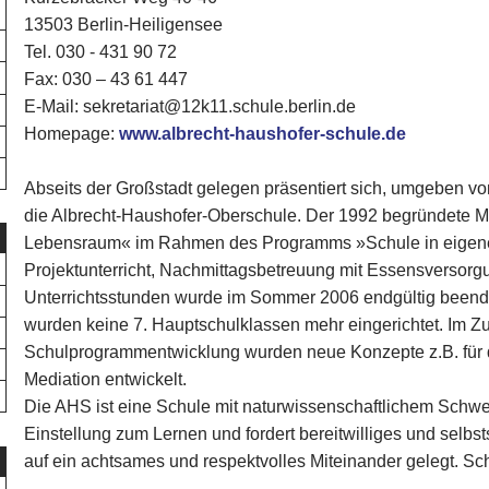
13503 Berlin-Heiligensee
Tel. 030 - 431 90 72‎
Fax: 030 – 43 61 447
E-Mail: sekretariat@12k11.schule.berlin.de
Homepage:
www.albrecht-haushofer-schule.de
Abseits der Großstadt gelegen präsentiert sich, umgeben v
die Albrecht-Haushofer-Oberschule. Der 1992 begründete M
Lebensraum« im Rahmen des Programms »Schule in eigener
Projektunterricht, Nachmittagsbetreuung mit Essensversor
Unterrichtsstunden wurde im Sommer 2006 endgültig beend
wurden keine 7. Hauptschulklassen mehr eingerichtet. Im Z
Schulprogrammentwicklung wurden neue Konzepte z.B. für 
Mediation entwickelt.
Die AHS ist eine Schule mit naturwissenschaftlichem Schwer
Einstellung zum Lernen und fordert bereitwilliges und selb
auf ein achtsames und respektvolles Miteinander gelegt. Sch