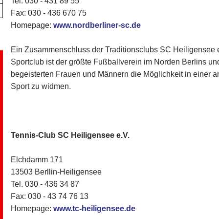
Tel. 030 - 431 89 55
Fax: 030 - 436 670 75
Homepage:
www.nordberliner-sc.de
Ein Zusammenschluss der Traditionsclubs SC Heiligensee e
Sportclub ist der größte Fußballverein im Norden Berlins und
begeisterten Frauen und Männern die Möglichkeit in eine
Sport zu widmen.
Tennis-Club SC Heiligensee e.V.
Elchdamm 171
13503 Berllin-Heiligensee
Tel. 030 - 436 34 87
​Fax: 030 - 43 74 76 13
Homepage:
www.tc-heiligensee.de