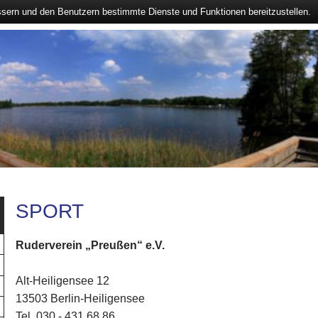
ssern und den Benutzern bestimmte Dienste und Funktionen bereitzustellen.
SPORT
Ruderverein „Preußen“ e.V.
Alt-Heiligensee 12
13503 Berlin-Heiligensee
Tel. 030 - 431 68 86