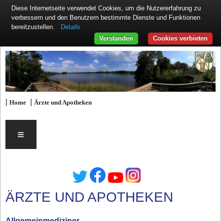
Diese Internetseite verwendet Cookies, um die Nutzererfahrung zu
verbessern und den Benutzern bestimmte Dienste und Funktionen
Details
bereitzustellen.
Verstanden
Cookies verbieten
|
|
Home
Ärzte und Apotheken
≡
ÄRZTE UND APOTHEKEN
Allgemeinmediziner