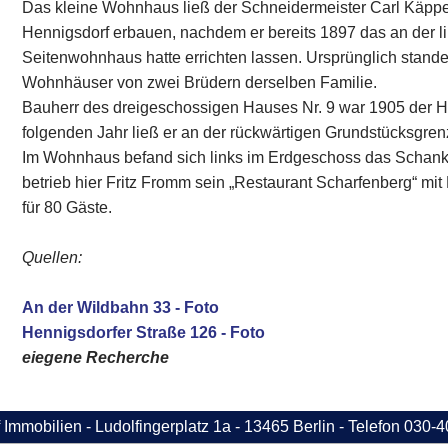
Das kleine Wohnhaus ließ der Schneidermeister Carl Käpp
Hennigsdorf erbauen, nachdem er bereits 1897 das an der 
Seitenwohnhaus hatte errichten lassen. Ursprünglich stande
Wohnhäuser von zwei Brüdern derselben Familie.
Bauherr des dreigeschossigen Hauses Nr. 9 war 1905 der 
folgenden Jahr ließ er an der rückwärtigen Grundstücksgre
Im Wohnhaus befand sich links im Erdgeschoss das Schank
betrieb hier Fritz Fromm sein „Restaurant Scharfenberg“ mi
für 80 Gäste.
Quellen:
An der Wildbahn 33 - Foto
Hennigsdorfer Straße 126 - Foto
eiegene Recherche
 Immobilien - Ludolfingerplatz 1a - 13465 Berlin - Telefon 030-