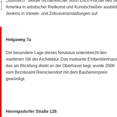
„Süßmilch“. Beider nichtehelicher Sohn Erich Fischer ließ s
Amerika in artistischer Reitkunst und Kunstschießen ausbilde
Jenkins in Variete- und Zirkusveranstaltungen auf.
Helgaweg 7a
Die besondere Lage dieses Neubaus unterstreicht den
maritimen Stil der Architektur. Das markante Einfamilienhau
das als Blickfang direkt an der Oberhavel liegt, wurde 2006
vom Bezirksamt Reinickendorf mit dem Bauherrenpreis
gewürdigt.
Hennigsdorfer Straße 126