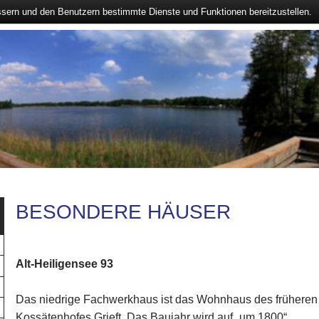
ssern und den Benutzern bestimmte Dienste und Funktionen bereitzustellen.
BESONDERE HÄUSER
Alt-Heiligensee 93
Das niedrige Fachwerkhaus ist das Wohnhaus des früheren
Kossätenhofes Grieft. Das Baujahr wird auf „um 1800“