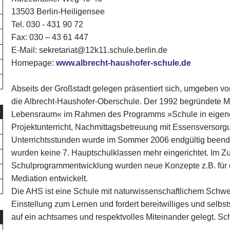
13503 Berlin-Heiligensee
Tel. 030 - 431 90 72‎
Fax: 030 – 43 61 447
E-Mail: sekretariat@12k11.schule.berlin.de
Homepage:
www.albrecht-haushofer-schule.de
Abseits der Großstadt gelegen präsentiert sich, umgeben v
die Albrecht-Haushofer-Oberschule. Der 1992 begründete M
Lebensraum« im Rahmen des Programms »Schule in eigener
Projektunterricht, Nachmittagsbetreuung mit Essensversor
Unterrichtsstunden wurde im Sommer 2006 endgültig beend
wurden keine 7. Hauptschulklassen mehr eingerichtet. Im Z
Schulprogrammentwicklung wurden neue Konzepte z.B. für 
Mediation entwickelt.
Die AHS ist eine Schule mit naturwissenschaftlichem Schwer
Einstellung zum Lernen und fordert bereitwilliges und selb
auf ein achtsames und respektvolles Miteinander gelegt. Sch