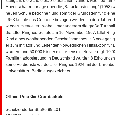
stetig an, die Schule platzte aus allen Nähten. Nach behar
Abendschaureportage über die „Barackensiedlung“ (1958) w
neuen Schule begonnen und somit der Grundstein für die he
1963 konnte das Gebäude bezogen werden. In den Jahren 
wiederum erweitert, wobei unter anderem die große Turnhall
die Ellef-Ringnes-Schule am 16. November 1967. Ellef Ring
Kind eines wohlhabenden Geschäftsmannes in Norwegen ge
er zum Initiator und Leiter der Norwegischen Hilfsaktion für B
wurden rund 50.000 Kinder mit Lebensmitteln versorgt. 10
Familien adoptiert und in Deutschland wurden 8 Erholungshe
seine Verdienste wurde Ellef Ringnes 1924 mit der Ehrenbü
Universität zu Berlin ausgezeichnet.
Otfried-Preußler-Grundschule
Schulzendorfer Straße 99-101