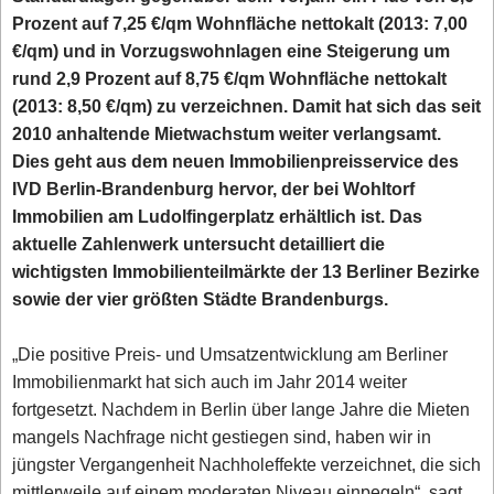
Prozent auf 7,25 €/qm Wohnfläche nettokalt (2013: 7,00
€/qm) und in Vorzugswohnlagen eine Steigerung um
rund 2,9 Prozent auf 8,75 €/qm Wohnfläche nettokalt
(2013: 8,50 €/qm) zu verzeichnen. Damit hat sich das seit
2010 anhaltende Mietwachstum weiter verlangsamt.
Dies geht aus dem neuen Immobilienpreisservice des
IVD Berlin-Brandenburg hervor, der bei Wohltorf
Immobilien am Ludolfingerplatz erhältlich ist. Das
aktuelle Zahlenwerk untersucht detailliert die
wichtigsten Immobilienteilmärkte der 13 Berliner Bezirke
sowie der vier größten Städte Brandenburgs.
„Die positive Preis- und Umsatzentwicklung am Berliner
Immobilienmarkt hat sich auch im Jahr 2014 weiter
fortgesetzt. Nachdem in Berlin über lange Jahre die Mieten
mangels Nachfrage nicht gestiegen sind, haben wir in
jüngster Vergangenheit Nachholeffekte verzeichnet, die sich
mittlerweile auf einem moderaten Niveau einpegeln“, sagt