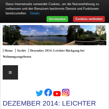
Diese Internetseite verwendet Cookies, um die Nutzererfahrung zu
verbessern und den Benutzern bestimmte Dienste und Funktionen
Details
bereitzustellen.
Verstanden
Cookies verbieten
|
|
|
Home
Archiv
Dezember 2014: Leichter Rückgang bei
Wohnungsangeboten
≡
DEZEMBER 2014: LEICHTER