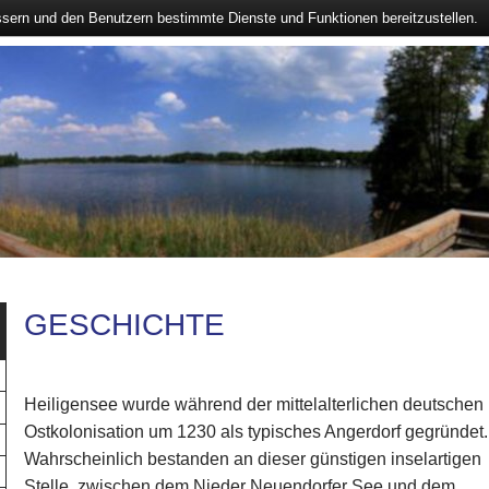
ssern und den Benutzern bestimmte Dienste und Funktionen bereitzustellen.
GESCHICHTE
Heiligensee wurde während der mittelalterlichen deutschen
Ostkolonisation um 1230 als typisches Angerdorf gegründet.
Wahrscheinlich bestanden an dieser günstigen inselartigen
Stelle, zwischen dem Nieder Neuendorfer See und dem