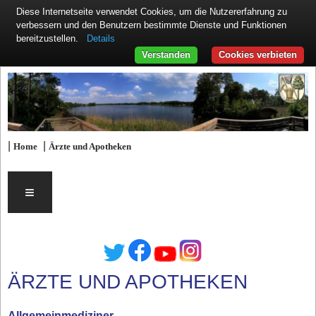
Diese Internetseite verwendet Cookies, um die Nutzererfahrung zu
verbessern und den Benutzern bestimmte Dienste und Funktionen
Details
bereitzustellen.
Verstanden
Cookies verbieten
|
|
Home
Ärzte und Apotheken
≡
ÄRZTE UND APOTHEKEN
Allgemeinmediziner