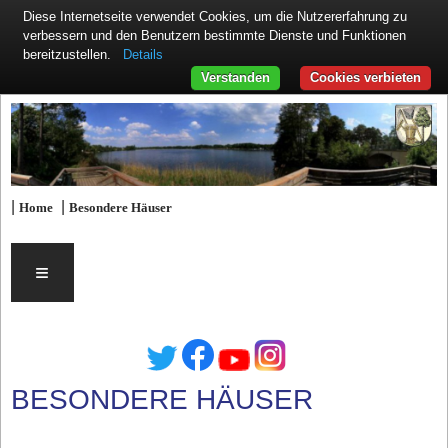
Diese Internetseite verwendet Cookies, um die Nutzererfahrung zu
verbessern und den Benutzern bestimmte Dienste und Funktionen
Details
bereitzustellen.
Verstanden
Cookies verbieten
|
|
Home
Besondere Häuser
≡
BESONDERE HÄUSER