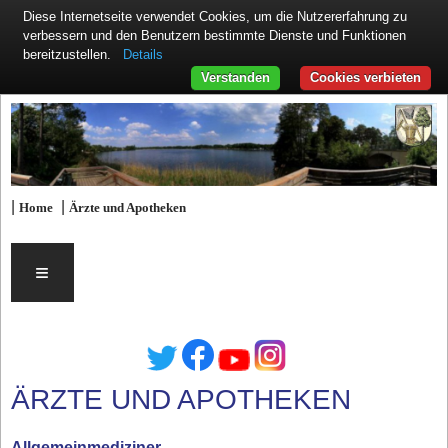
Diese Internetseite verwendet Cookies, um die Nutzererfahrung zu
verbessern und den Benutzern bestimmte Dienste und Funktionen
Details
bereitzustellen.
Verstanden
Cookies verbieten
|
|
Home
Ärzte und Apotheken
≡
ÄRZTE UND APOTHEKEN
Allgemeinmediziner