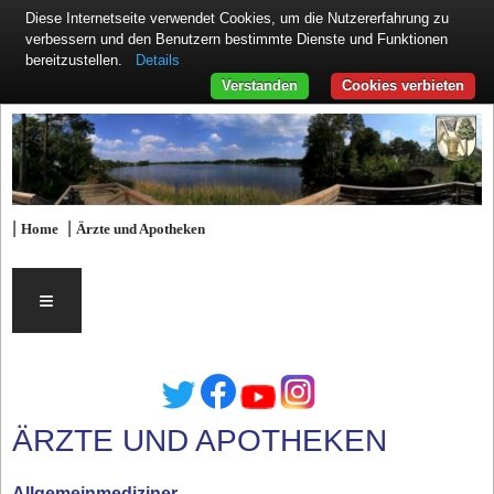
Diese Internetseite verwendet Cookies, um die Nutzererfahrung zu
verbessern und den Benutzern bestimmte Dienste und Funktionen
Details
bereitzustellen.
Verstanden
Cookies verbieten
|
|
Home
Ärzte und Apotheken
≡
ÄRZTE UND APOTHEKEN
Allgemeinmediziner