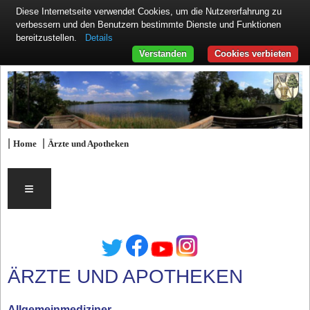
Diese Internetseite verwendet Cookies, um die Nutzererfahrung zu
verbessern und den Benutzern bestimmte Dienste und Funktionen
Details
bereitzustellen.
Verstanden
Cookies verbieten
|
|
Home
Ärzte und Apotheken
≡
ÄRZTE UND APOTHEKEN
Allgemeinmediziner