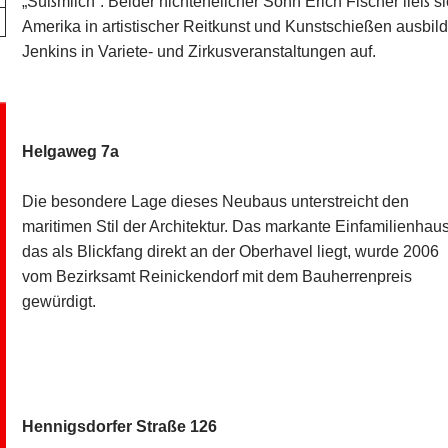
„Süßmilch“. Beider nichtehelicher Sohn Erich Fischer ließ s
Amerika in artistischer Reitkunst und Kunstschießen ausbilde
Jenkins in Variete- und Zirkusveranstaltungen auf.
Helgaweg 7a
Die besondere Lage dieses Neubaus unterstreicht den
maritimen Stil der Architektur. Das markante Einfamilienhau
das als Blickfang direkt an der Oberhavel liegt, wurde 2006
vom Bezirksamt Reinickendorf mit dem Bauherrenpreis
gewürdigt.
Hennigsdorfer Straße 126