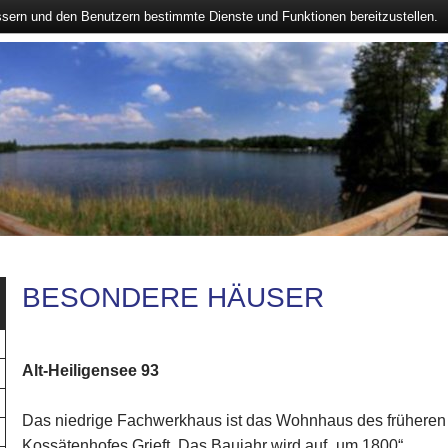
ssern und den Benutzern bestimmte Dienste und Funktionen bereitzustellen.
BESONDERE HÄUSER
Alt-Heiligensee 93
Das niedrige Fachwerkhaus ist das Wohnhaus des früheren
Kossätenhofes Grieft. Das Baujahr wird auf „um 1800“