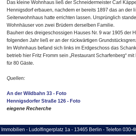
Das kleine Wohnhaus ließ der Schneidermeister Carl Käpp
Hennigsdorf erbauen, nachdem er bereits 1897 das an der 
Seitenwohnhaus hatte errichten lassen. Ursprünglich stande
Wohnhäuser von zwei Brüdern derselben Familie.
Bauherr des dreigeschossigen Hauses Nr. 9 war 1905 der 
folgenden Jahr ließ er an der rückwärtigen Grundstücksgre
Im Wohnhaus befand sich links im Erdgeschoss das Schank
betrieb hier Fritz Fromm sein „Restaurant Scharfenberg“ mi
für 80 Gäste.
Quellen:
An der Wildbahn 33 - Foto
Hennigsdorfer Straße 126 - Foto
eiegene Recherche
 Immobilien - Ludolfingerplatz 1a - 13465 Berlin - Telefon 030-