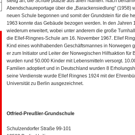
stetig an, die Schule platzte aus allen Nähten. Nach behar
Abendschaureportage über die „Barackensiedlung“ (1958) w
neuen Schule begonnen und somit der Grundstein für die he
1963 konnte das Gebäude bezogen werden. In den Jahren 
wiederum erweitert, wobei unter anderem die große Turnhall
die Ellef-Ringnes-Schule am 16. November 1967. Ellef Ring
Kind eines wohlhabenden Geschäftsmannes in Norwegen ge
er zum Initiator und Leiter der Norwegischen Hilfsaktion für B
wurden rund 50.000 Kinder mit Lebensmitteln versorgt. 10
Familien adoptiert und in Deutschland wurden 8 Erholungshe
seine Verdienste wurde Ellef Ringnes 1924 mit der Ehrenbü
Universität zu Berlin ausgezeichnet.
Otfried-Preußler-Grundschule
Schulzendorfer Straße 99-101