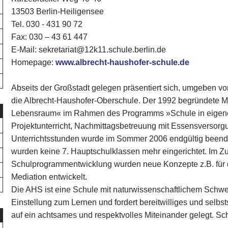
13503 Berlin-Heiligensee
Tel. 030 - 431 90 72‎
Fax: 030 – 43 61 447
E-Mail: sekretariat@12k11.schule.berlin.de
Homepage:
www.albrecht-haushofer-schule.de
Abseits der Großstadt gelegen präsentiert sich, umgeben v
die Albrecht-Haushofer-Oberschule. Der 1992 begründete M
Lebensraum« im Rahmen des Programms »Schule in eigener
Projektunterricht, Nachmittagsbetreuung mit Essensversor
Unterrichtsstunden wurde im Sommer 2006 endgültig beend
wurden keine 7. Hauptschulklassen mehr eingerichtet. Im Z
Schulprogrammentwicklung wurden neue Konzepte z.B. für 
Mediation entwickelt.
Die AHS ist eine Schule mit naturwissenschaftlichem Schwer
Einstellung zum Lernen und fordert bereitwilliges und selb
auf ein achtsames und respektvolles Miteinander gelegt. Sch