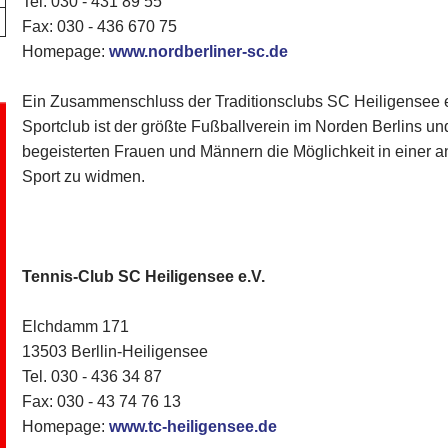
Tel. 030 - 431 89 55
Fax: 030 - 436 670 75
Homepage:
www.nordberliner-sc.de
Ein Zusammenschluss der Traditionsclubs SC Heiligensee e
Sportclub ist der größte Fußballverein im Norden Berlins und
begeisterten Frauen und Männern die Möglichkeit in eine
Sport zu widmen.
Tennis-Club SC Heiligensee e.V.
Elchdamm 171
13503 Berllin-Heiligensee
Tel. 030 - 436 34 87
​Fax: 030 - 43 74 76 13
Homepage:
www.tc-heiligensee.de