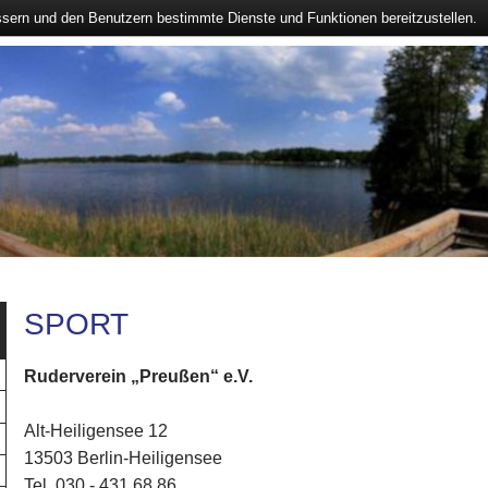
ssern und den Benutzern bestimmte Dienste und Funktionen bereitzustellen.
SPORT
Ruderverein „Preußen“ e.V.
Alt-Heiligensee 12
13503 Berlin-Heiligensee
Tel. 030 - 431 68 86