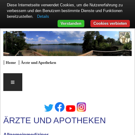
Diese Internetseite verwendet Cookies, um die Nutzererfahrung zu
verbessern und den Benutzern bestimmte Dienste und Funktionen
Details
bereitzustellen.
Verstanden
Cookies verbieten
|
|
Home
Ärzte und Apotheken
≡
ÄRZTE UND APOTHEKEN
Allgemeinmediziner