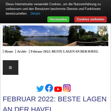
Diese Internetseite verwendet Cookies, um die Nutzererfahrung zu
verbessern und den Benutzern bestimmte Dienste und Funktionen
Details
bereitzustellen.
Verstanden
Cookies verbieten
|
|
|
Home
Archiv
Februar 2022: BESTE LAGEN AN DER HAVEL
≡
FEBRUAR 2022: BESTE LAGEN
AN DER HAVEL