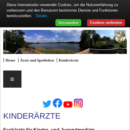
Diese Internetseite verwendet Cookies, um die Nutzererfahrung zu
verbessern und den Benutzern bestimmte Dienste und Funktionen
Details
bereitzustellen.
Verstanden
Cookies verbieten
|
|
|
Home
Ärzte und Apotheken
Kinderärzte
≡
KINDERÄRZTE
Fachärzte für Kinder- und Jugendmedizin